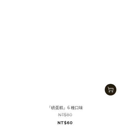
『磅蛋糕』6 種口味
NT$80
NT$60