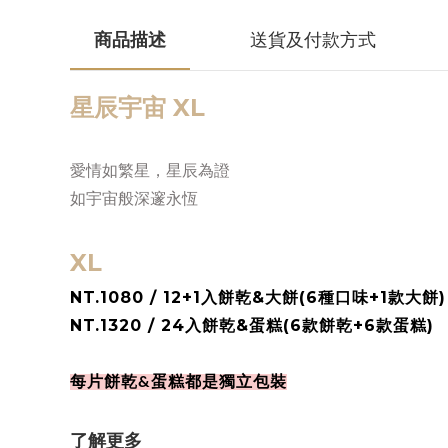
商品描述
送貨及付款方式
星辰宇宙 XL
愛情如繁星，星辰為證
如宇宙般深邃永恆
XL
NT.1080 / 12+1
入餅乾&大餅(6種口味+1款大餅)
NT.1320 / 24入餅乾&蛋糕
(6款餅乾+6款蛋糕)
每片餅乾&蛋糕都是獨立包裝
了解更多