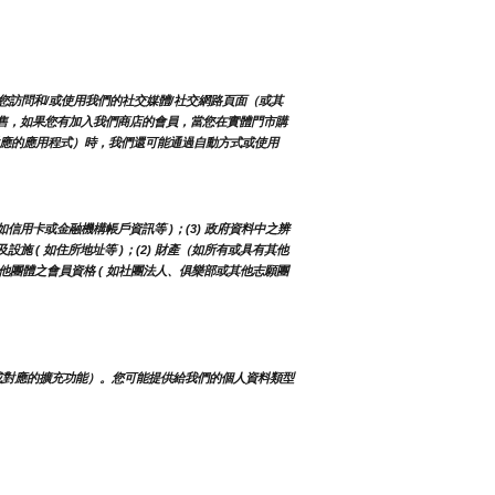
您訪問和/或使用我們的社交媒體/社交網路頁面（或其
有販售，如果您有加入我們商店的會員，當您在實體門市購
對應的應用程式）時，我們還可能通過自動方式或使用
 如信用卡或金融機構帳戶資訊等 )；(3) 政府資料中之辨
及設施 ( 如住所地址等 )；(2) 財產（如所有或具有其他
構或其他團體之會員資格 ( 如社團法人、俱樂部或其他志願團
或對應的擴充功能）。您可能提供給我們的個人資料類型