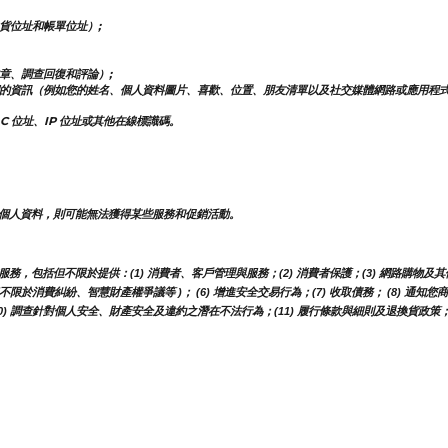
貨位址和帳單位址）;
章、調查回復和評論）;
的資訊（例如您的姓名、個人資料圖片、喜歡、位置、朋友清單以及社交媒體網路或應用程
 位址、IP 位址或其他在線標識碼。
個人資料，則可能無法獲得某些服務和促銷活動。
包括但不限於提供：(1) 消費者、客戶管理與服務；(2) 消費者保護；(3) 網路購物及其他
但不限於消費糾紛、智慧財產權爭議等 )； (6) 增進安全交易行為；(7) 收取債務； (8) 通
 調查針對個人安全、財產安全及違約之潛在不法行為；(11) 履行條款與細則及退換貨政策；(1