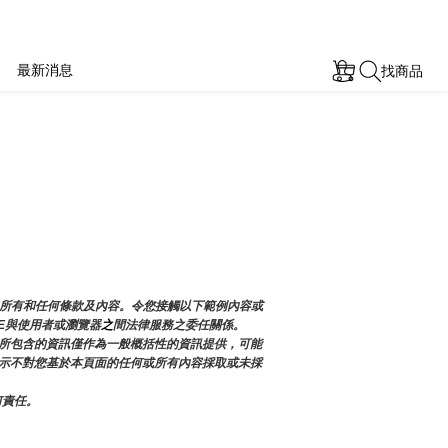
最新消息
找商品
加所有和任何條款及內容。令您接觸以下範例內容或
E與使用者或瀏覽器
之
間法律服務之委任關係。
所包含的資訊僅作為一般概括性的資訊提供，可能
確表示不對您基於本頁面的任何或所有內容採取或未採
何責任。