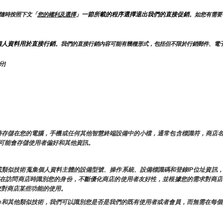
」一節所載的程序選擇退出我們的直接促銷
隨時按照下文「
您的權利及選擇
。如您有需要
個人資料用於直接行銷
。我們的直接行銷內容可能有幾種形式，包括但不限於行銷郵件、電
分]
內容時存儲在您的電腦，手機或任何其他智慧終端設備中的小檔，通常包含標識符，商店
ie 可能會存儲使用者偏好和其他資訊。
e或類似技術蒐集個人資料主體的設備型號、操作系統、設備標識碼和登錄IP位址資
許我們在訪問商店時識別您的身份，不斷優化商店的使用者友好性，並根據您的需求對商
響您對商店某些功能的使用。
ookie和其他類似技術，我們可以識別您是否是我們的既有使用者或者會員，而無需在