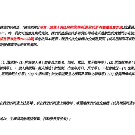
您的業務所適用的所有
或通過
我們的商店、[擴充功能][
注意：請置入包括
數據蒐集管道
]
stagram）時，我們可能會蒐集此資訊。我們的產品在許多百貨公司或者其他類型的實體門市
認是否有使用POS功能]
當您訪問本商店，我們的社交媒體/社交網路頁面（或其相關商店或
您的設備或使用的某些資訊。
別類 - (1) 辨識個人者 ( 如會員之姓名、地址、電話、電子郵件等 )；(2) 辨識財務者 (
)。2. 個人特徵類 - 個人描述 ( 如性別、出生年月日、尺寸等 )。3.社會情況 – (1) 住家
、居留證明文件等 )；(4) 生活格調 ( 如使用消費品之種類及服務之細節等 )；(5) 慈善機
時
在我們的商店上註冊
，或在我們的商店上購物時，或通過我們的社交媒體（或其相關商店
地址、手機或其他電話號碼、行動服務提供者）;