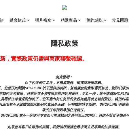
喜餅
禮盒款式
彌月禮盒
精選商品
預約試吃
常見問題
隱私政策
新，實際政策仍需與商家聯繫確認。
免責聲明： 
以下內容僅供參考，不構成廣告、招攬或法律建議。
。您應仔細閱讀SHOPLINE以下提供的資訊，並根據您的實際需要修改，刪除或添
類內容和資訊，也非旨在令您接收這些內容和資訊，更近一步，並不構成SHOPLIN
人員尋求法律意見的情況下，您不應出於任何目的依賴此處提供之範例資訊。範例內容
PLINE並不承諾或保證此範例的資訊是正確、完整或即時更新的。 SHOPLINE 明
取的任何行動承擔任何責任。
 SHOPLINE 並不一定認可本頁面可能連結到之任何第三方內容，也絕不對其承擔任
如果您有客戶在歐洲或美國，我們強烈建議您尋求獨立且專業的法律建議。