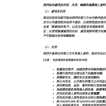
我們如何處理及利用、共用、轉讓和揭露個人資料
（1） 處理及利用
商店的某些功能可能由我們的第三方合作夥伴提供
支付公司處理您的信用卡資訊，以便按照您的指示
促進「瞭解您的客戶」以及交易監控和風險管理。
定，以管理數據處理的目的、處理期限和雙方的
戶可能無法使用相關服務。
（2） 共用
我們不會與任何第三方共享個人資料，除非存在以
[注意： 包括適用於您業務的所有內容]
根據您的要求，或經您事先明確授權或同
與履行我們在法律法規下的義務有關;
與國家安全、國防安全直接相關的;
與公共安全、公共衛生和重大公共利益直
與刑事偵查、起訴、審判和執行直接相關
為維護您
或任何其他人的生命、財產等
所涉及的個人資料由您
向公眾揭露
;
所涉及的個人資料是從合法和公開揭露
與 SHOPLINE 和 SHOPLIN
的人身和財產安全，您承認並同意我們