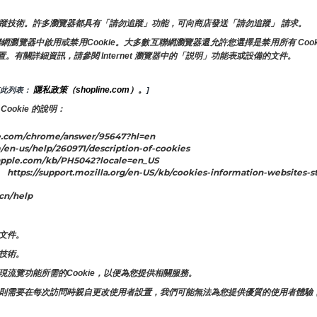
蹤技術。許多瀏覽器都具有「請勿追蹤」功能，可向商店發送「請勿追蹤」 請求。
覽器中啟用或禁用Cookie。大多數互聯網瀏覽器還允許您選擇是禁用所有 Cookie
置。有關詳細資訊，請參閱 Internet 瀏覽器中的「説明」功能表或設備的文件。
隱私政策（shopline.com）。
查此列表： 
]
okie 的說明：
.com/chrome/answer/95647?hl=en
/en-us/help/260971/description-of-cookies
apple.com/kb/PH5042?locale=en_US
illa.org/en-US/kb/cookies-information-websites-store-on
cn/help
文件。
技術。
流覽功能所需的Cookie，以便為您提供相關服務。
則需要在每次訪問時親自更改使用者設置，我們可能無法為您提供優質的使用者體驗