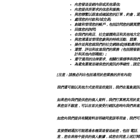
向您發送促銷內容或其他通信;
向您提供所要求的信息和服務;
與您聯繫以跟進或確認您的訂單，約會，退
處理您的付款和/或交易;
創建和管理您的帳戶，包括訪問您的購買歷
回復您的詢問;
在我們的商店、社交媒體商店和其他地方定
與您溝通並管理您參與的特殊活動、競賽、
操作並與您就我們的社交網路或[移動應用程
運營、評估和改進我們的業務（包括開發新
計和其他內部職能）;
遵守適用的法律要求、相關行業標準和我們
為避免重複並確保您的資訊的準確性，請定
[注意：請務必列出包括適用於您業務的所有內容]
我們還可能以其他方式使用這些資訊，我們在蒐集資訊
如果您向我們提供您的個人資料，我們打算將其用於直
果您並不願意，可以在首次接受行銷訊息時向我們表達
如您向我們提供有關資料並明確同意該等用途，我們可
直接營銷通訊可能透過各種渠道發送給您，包括 電話、
意，您在表格中提供的個人數據，或您在同意上述訂閱