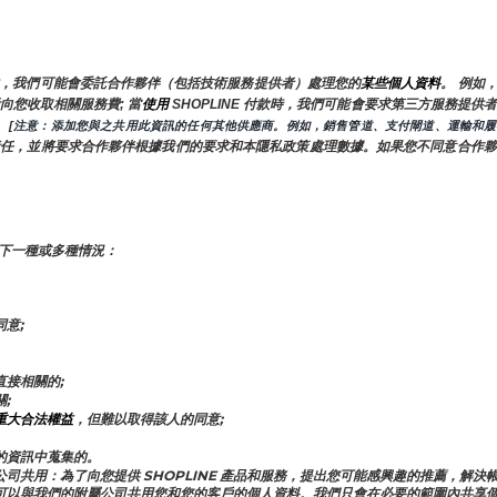
，我們可能會委託合作夥伴（包括技術服務提供者）處理您的
某些個人資料
。 例如
向您收取相關服務費; 當
使用 
SHOPLINE 付款時，我們可能會要求第三方服務提
 
 [注意：添加您與之共用此資訊的任何其他供應商。例如，銷售管道、支付閘道、運輸和履
責任，並將要求合作夥伴根據我們的要求和本隱私政策處理數據。如果您不同意合作夥
下一種或多種情況：
意;
接相關的;
;
重大合法權益
，但難以取得該人的同意;
的資訊中蒐集的。
E 的附屬公司共用：為了向您提供 SHOPLINE 產品和服務，提出您可能感興趣的推薦
可以與我們的附屬公司共用您和您的客戶的個人資料。我們只會在必要的範圍內共享