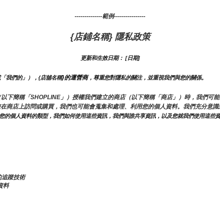
--------------範例----------------
{店鋪名稱} 隱私政策
更新和生效日期： [日期]
}的運營商
或「我們的」），{店舖名稱
，尊重您對隱私的關注，並重視我們與您的關係。 
LINE（以下簡稱「SHOPLINE」）授權我們建立的商店（以下簡稱「商店」）時，我
您在商店上訪問或購買，我們也可能會蒐集和處理、利用您的個人資料。我們充分意識
關您的個人資料的類型，我們如何使用這些資訊，我們與誰共享資訊，以及您就我們使用這些
的追蹤技術
資料