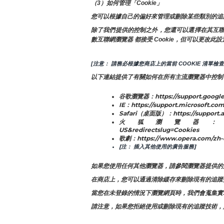
（3）如何管理「Cookie」
您可以根據自己的偏好來管理或刪除某些類別的追
除了我們提供的控制之外，您還可以選擇在其互聯網瀏
數互聯網瀏覽器 都接受 Cookie，但可以更改此設
[注意： 請務必根據您商店上的當前 COOKIE 清單檢
以下連結提供了有關如何在所有主流瀏覽器中控制 Co
谷歌瀏覽器：https://support.google
IE：https://support.microsoft.com
Safari（桌面版）：https://support.
火狐瀏覽器：https://support.moz
US&redirectslug=Cookies
歌劇：https://www.opera.com/zh-
[注： 插入其他使用的廣告服務]
如果您使用任何其他瀏覽器，請參閱瀏覽器提供的
在商店上，您可以通過清除緩存來刪除現有的追蹤
當您在未登錄的情況下瀏覽網頁時，我們會蒐集實現
請注意，如果您拒絕使用或刪除現有的追蹤技術，