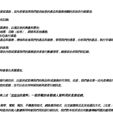
貨或退款，並向您發送與我們提供給您的產品和服務相關的其他非行銷通信;
史記錄;
製廣告，以滿足您的興趣和歷史;
抽獎、活動（如有）、調查和其他優惠;
式]進行溝通;
產品和服務，增強和改進我們的產品和服務，管理我們的溝通，分析我們的產品，執行市場
的政策;
期在內部或通過我們的服務提供者進行數據清理，鏈接或合併我們的記錄。
時會發出具體通知。
接行銷目的，以提供或宣傳我們的商品和/或服務的可用性。但是，我們會在第一次向您傳送
您的意願，也可以在任何時候拒絕再接受行銷訊息。
「
的資料」一節所載的各類個人資料用於直接促銷。
將上述
您提供
郵寄、電郵、簡訊、手機應用程式、網路應用程式、社交媒體商店及其他通訊方式。 [注意：
時提供的個人數據將同時被我們用於該行銷目的。我們對本段所述任何數據傳輸問題的處理