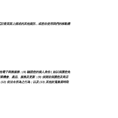
式註冊頁面上描述的其他資訊，或您在使用我們的移動應
電子商務服務；(4) 驗證您的個人身份 ( 如以保護您免
知您商業機會、產品、服務及更新；(9) 偵測並保護您及商店
2) 依法令所為之行為；以及 (13) 其他於蒐集當時取